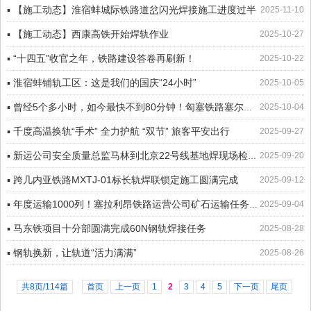
▪ 【施工动态】淮宿蚌城际铁路道岔闪光焊接施工进度过半
2025-11-10
▪ 【施工动态】西康高铁开始焊轨作业
2025-10-27
▪ “十四五”收官之年，铁路建设答卷再刷新！
2025-10-22
▪ 淮宿蚌铺轨工区：这是我们的国庆“24小时”
2025-10-05
▪ 曾经5个多小时，如今最快不到80分钟！匈塞铁路塞尔维亚段全线通车！
2025-10-04
▪ 千度高温换轨“手术” 全力护航 “双节” 旅客平安出行
2025-09-27
▪ 新运公司安全质量总监马林到北京22号线基地焊现场检查指导工作（苏钊）
2025-09-20
▪ 跨几内亚铁路MXTJ-01标长轨焊联锁定施工圆满完成
2025-09-12
▪ 年度运输1000列！塞拉利昂铁路运营公司矿石运输任务再创新高
2025-09-04
▪ 马东铁项目十分部圆满完成60N钢轨焊接任务
2025-08-28
▪ 钢轨换新，让轨道“活力满满”
2025-08-26
共8页/114篇
首页
上一页
1
2
3
4
5
下一页
尾页