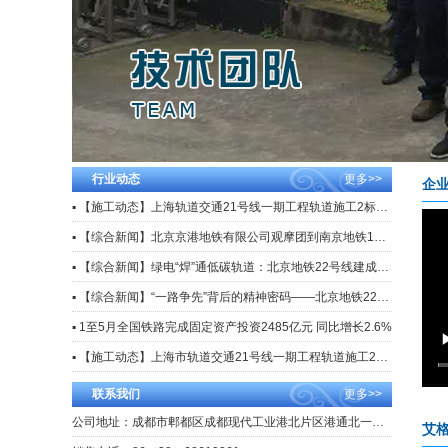
行业动态
更多>>
企
▪ 【施工动态】上海轨道交通21号线一期工程轨道施工2标实现长轨通
▪ 【综合新闻】北京京港地铁有限公司观摩团到南京地铁1号线大修项目观摩交流
▪ 【综合新闻】绿电“焊”通低碳轨道：北京地铁22号线建成全市首条电驱智能焊轨生产线
▪ 【综合新闻】“一路争先”背后的精神密码——北京地铁22号线施工建设侧记
▪ 1至5月全国铁路完成固定资产投资2485亿元 同比增长2.6%
▪ 【施工动态】上海市轨道交通21号线一期工程轨道施工2标段焊轨施工正式启动
联系我们
更多>>
公司地址：成都市郫都区成都现代工业港北片区港通北一路39号
艾