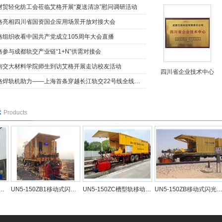
省财贸轻化纺工会莅临艾格开展“夏送清凉”慰问调研活动
艾格亮相四川省国资国企应用场景开放对接大会
艾格组织收看中国共产党成立105周年大会直播
艾格参与成都轨交产业链“1+N”供需对接会
西南交大材料学院师生到访艾格开展走访校友活动
四川省企业技术中心
▪ 艾格焊轨机助力——上海首条穿越长江轨交22号线全线轨通
示
Products
UN5-150ZB1移动式闪光焊轨机
UN5-150ZC槽型轨移动式闪光焊轨机
UN5-150ZB移动式闪光焊轨机
U