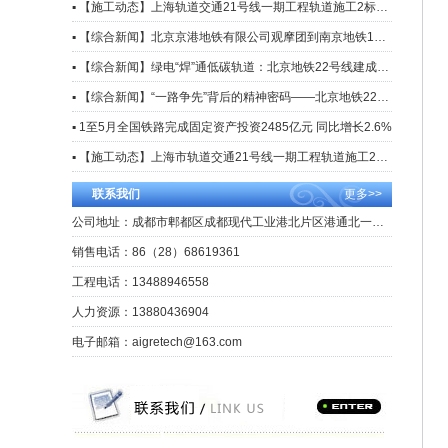
▪ 【施工动态】上海轨道交通21号线一期工程轨道施工2标实现长轨通
▪ 【综合新闻】北京京港地铁有限公司观摩团到南京地铁1号线大修项目观摩交流
▪ 【综合新闻】绿电“焊”通低碳轨道：北京地铁22号线建成全市首条电驱智能焊轨生产线
▪ 【综合新闻】“一路争先”背后的精神密码——北京地铁22号线施工建设侧记
▪ 1至5月全国铁路完成固定资产投资2485亿元 同比增长2.6%
▪ 【施工动态】上海市轨道交通21号线一期工程轨道施工2标段焊轨施工正式启动
联系我们
更多>>
公司地址：成都市郫都区成都现代工业港北片区港通北一路39号
销售电话：86（28）68619361
工程电话：13488946558
人力资源：13880436904
电子邮箱：aigretech@163.com