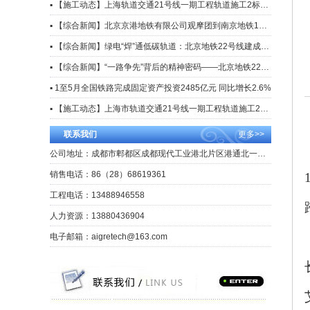
▪ 【施工动态】上海轨道交通21号线一期工程轨道施工2标实现长轨通
▪ 【综合新闻】北京京港地铁有限公司观摩团到南京地铁1号线大修项目观摩交流
▪ 【综合新闻】绿电“焊”通低碳轨道：北京地铁22号线建成全市首条电驱智能焊轨生产线
▪ 【综合新闻】“一路争先”背后的精神密码——北京地铁22号线施工建设侧记
▪ 1至5月全国铁路完成固定资产投资2485亿元 同比增长2.6%
▪ 【施工动态】上海市轨道交通21号线一期工程轨道施工2标段焊轨施工正式启动
联系我们
更多>>
公司地址：成都市郫都区成都现代工业港北片区港通北一路39号
销售电话：86（28）68619361
工程电话：13488946558
人力资源：13880436904
电子邮箱：aigretech@163.com